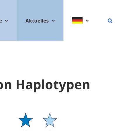
e
Aktuelles
on Haplotypen