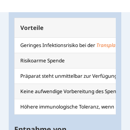
Vorteile
Geringes Infektionsrisiko bei der
Transplantatio
Risikoarme Spende
Präparat steht unmittelbar zur Verfügung
Keine aufwendige Vorbereitung des Spenders
Höhere immunologische Toleranz, wenn die
HL
Entnahme von