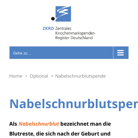
Zum
Inhalt
springen
Gehe zu ...
Home
Optional
Nabelschnurblutspende
Nabelschnurblutspe
Als
Nabelschnurblut
bezeichnet man die
Blutreste, die sich nach der Geburt und