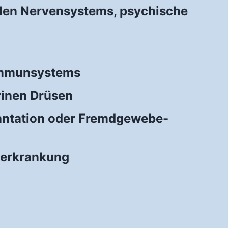
len Nervensystems, psychische
immunsystems
rinen Drüsen
antation oder Fremdgewebe-
terkrankung