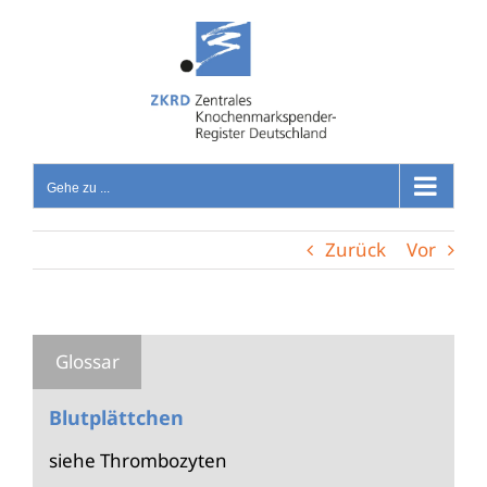
Zum
Inhalt
springen
Gehe zu ...
Zurück
Vor
Blutplättchen
siehe Thrombozyten