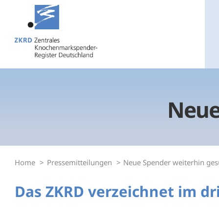
Zum
Inhalt
springen
Neue
Home
Pressemitteilungen
Neue Spender weiterhin ges
Das ZKRD verzeichnet im d