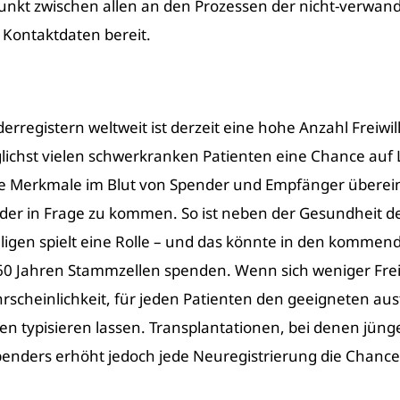
punkt zwischen allen an den Prozessen der nicht-verwan
Kontaktdaten bereit.
registern weltweit ist derzeit eine hohe Anzahl Freiwil
lichst vielen schwerkranken Patienten eine Chance auf 
ele Merkmale im Blut von Spender und Empfänger überei
ender in Frage zu kommen. So ist neben der Gesundheit 
lligen spielt eine Rolle – und das könnte in den komme
 60 Jahren Stammzellen spenden. Wenn sich weniger Freiwi
rscheinlichkeit, für jeden Patienten den geeigneten ausf
 typisieren lassen. Transplantationen, bei denen jünger
penders erhöht jedoch jede Neuregistrierung die Chanc