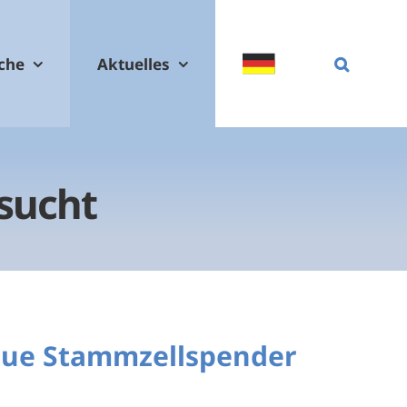
che
Aktuelles
sucht
neue Stammzellspender